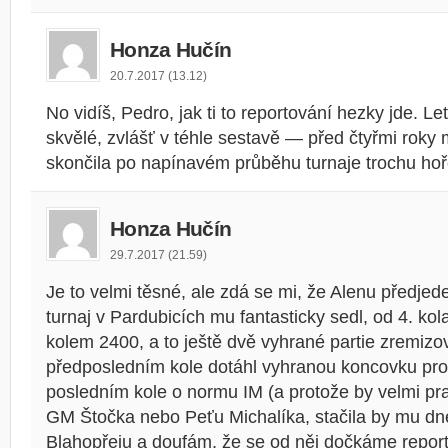
Honza Hučín
20.7.2017 (13.12)
No vidíš, Pedro, jak ti to reportování hezky jde. Le
skvělé, zvlášť v téhle sestavě — před čtyřmi roky 
skončila po napínavém průběhu turnaje trochu hoř
Honza Hučín
29.7.2017 (21.59)
Je to velmi těsné, ale zdá se mi, že Alenu předjed
turnaj v Pardubicích mu fantasticky sedl, od 4. kol
kolem 2400, a to ještě dvě vyhrané partie zremizo
předposledním kole dotáhl vyhranou koncovku prot
posledním kole o normu IM (a protože by velmi p
GM Štočka nebo Peťu Michalíka, stačila by mu dne
Blahopřeju a doufám, že se od něj dočkáme repor