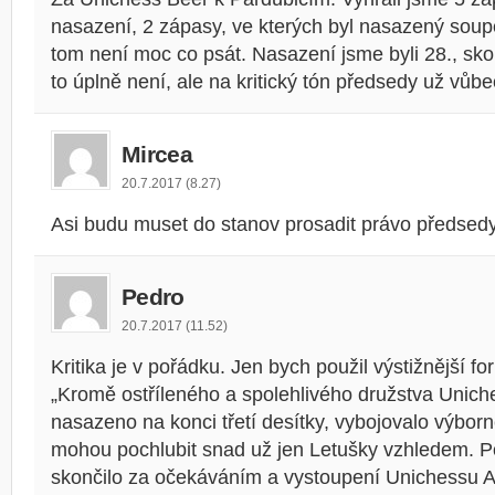
nasazení, 2 zápasy, ve kterých byl nasazený soupe
tom není moc co psát. Nasazení jsme byli 28., sko
to úplně není, ale na kritický tón předsedy už vůbe
Mircea
20.7.2017 (8.27)
Asi budu muset do stanov prosadit právo předsedy 
Pedro
20.7.2017 (11.52)
Kritika je v pořádku. Jen bych použil výstižnější fo
„Kromě ostříleného a spolehlivého družstva Uniche
nasazeno na konci třetí desítky, vybojovalo výborn
mohou pochlubit snad už jen Letušky vzhledem. P
skončilo za očekáváním a vystoupení Unichessu A