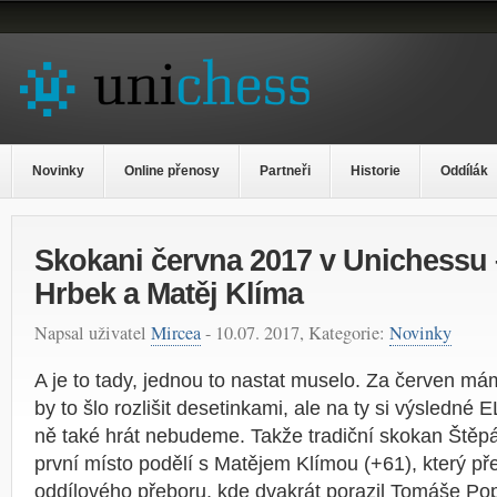
Novinky
Online přenosy
Partneři
Historie
Oddílák
Skokani června 2017 v Unichessu 
Hrbek a Matěj Klíma
Napsal uživatel
Mircea
- 10.07. 2017, Kategorie:
Novinky
A je to tady, jednou to nastat muselo. Za červen m
by to šlo rozlišit desetinkami, ale na ty si výsledné
ně také hrát nebudeme. Takže tradiční skokan Štěp
první místo podělí s Matějem Klímou (+61), který př
oddílového přeboru, kde dvakrát porazil Tomáše Popp