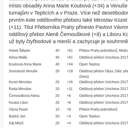
místo obsadily Anna Marie Koubová (+34) a Venuše 
turnajům v Teplicích a v Praze. Více než desetibodov
prvním kole oddílového přeboru také Miroslav Kozel
(+11). Titul Přeborníka Prahy přineslo Pavlovi Vávro
oddílový přebor Aleně Černouškové (+8) a Liboru Ko
už byly čtyřbodové a menší a zachycuje je souhrnně 
Hrbek Štěpán
40
+61
Přebor Prahy jednotlivců, Mistr
Klíma Matěj
40
+61
Oddílový přebor Unichess 201
Koubová Anna Marie
40
+34
Open Teplice
Souralová Venuše
20
+18
Oddílový přebor Oáza, Odd. př
(ženy)
Kozel Miroslav
20
+16
Oddílový přebor Unichess 201
Rada Miroslav
20
+11
Oddílový přebor Unichess 201
Černoušková Alena
20
+8
Oddílový přebor Unichess 2017
Kouba Libor
20
+8
Oddílový přebor Unichess 201
Vávra Pavel
10
+8
Přebor Prahy jednotlivců
Bartoš Jan
20
+4
Open Teplice
Gáj Miloš
20
+4
Oddílový přebor Unichess 201