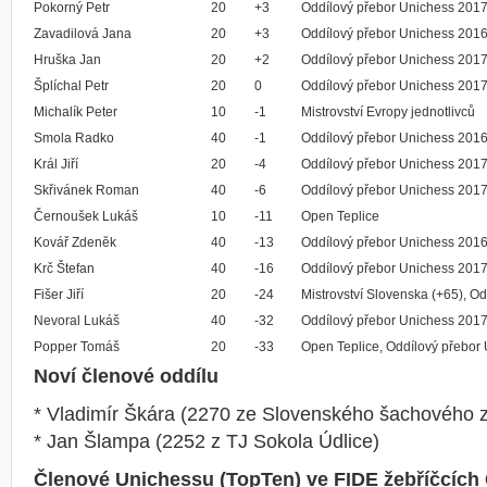
Pokorný Petr
20
+3
Oddílový přebor Unichess 201
Zavadilová Jana
20
+3
Oddílový přebor Unichess 2016
Hruška Jan
20
+2
Oddílový přebor Unichess 201
Šplíchal Petr
20
0
Oddílový přebor Unichess 201
Michalík Peter
10
-1
Mistrovství Evropy jednotlivců
Smola Radko
40
-1
Oddílový přebor Unichess 201
Král Jiří
20
-4
Oddílový přebor Unichess 201
Skřivánek Roman
40
-6
Oddílový přebor Unichess 201
Černoušek Lukáš
10
-11
Open Teplice
Kovář Zdeněk
40
-13
Oddílový přebor Unichess 201
Krč Štefan
40
-16
Oddílový přebor Unichess 201
Fišer Jiří
20
-24
Mistrovství Slovenska (+65), O
Nevoral Lukáš
40
-32
Oddílový přebor Unichess 201
Popper Tomáš
20
-33
Open Teplice, Oddílový přebor
Noví členové oddílu
* Vladimír Škára (2270 ze Slovenského šachového 
* Jan Šlampa (2252 z TJ Sokola Údlice)
Členové Unichessu (TopTen) ve FIDE žebříčcích 