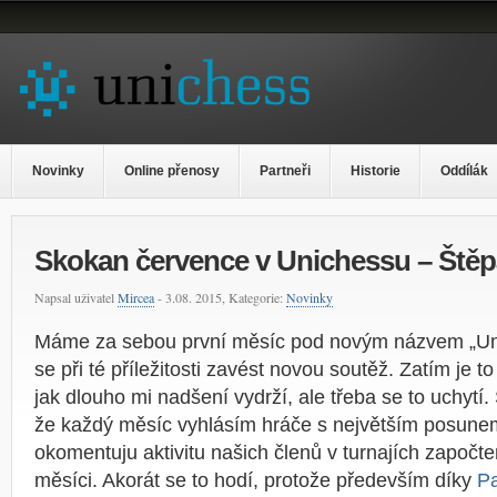
Novinky
Online přenosy
Partneři
Historie
Oddílák
Skokan července v Unichessu – Ště
Napsal uživatel
Mircea
- 3.08. 2015, Kategorie:
Novinky
Máme za sebou první měsíc pod novým názvem „Un
se při té příležitosti zavést novou soutěž. Zatím je to
jak dlouho mi nadšení vydrží, ale třeba se to uchytí
že každý měsíc vyhlásím hráče s největším posune
okomentuju aktivitu našich členů v turnajích započ
měsíci. Akorát se to hodí, protože především díky
P