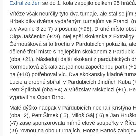
Extralize žen
se do 1. kola zapojilo celkem 25 hráčů
Vítěze však neurčily tyto dva turnaje, ale stal se jí
Hrbek díky dvěma vydařeným turnajům ve Francii (n
a v Avoine 3 ze 7) a posunu (+98). Druhé místo obsa
Olga Jaščenko (+23). Nejlepší skokanka z Extraligy
Černoušková si to trochu v Pardubicích pokazila, ale
dělené třetí místo s nejlepším skokanem z Pardub
(oba +21). Následují další skokani z pardubických d
Kormoutová získala za jedinou započtenou partii (+1
na (+10) potřeboval víc. Dva skokansky kladné turna
Lucie a drobné sbírali v Pardubicích Jindřich Kuba 
Petr Šplíchal (oba +4) a Vítězslav Miskolczi (+1). P
vypravil na Open Brno.
Malé dýško naopak v Pardubicích nechali Kristýna H
(oba -2), Petr Šimek (-5), Miloš Gáj (-6) a Jan Hrušk
(-7) zase sponzorovala mírně elově soupeřky v Říč
(-9) rovnou na obou turnajích. Honza Bartoš zabojov