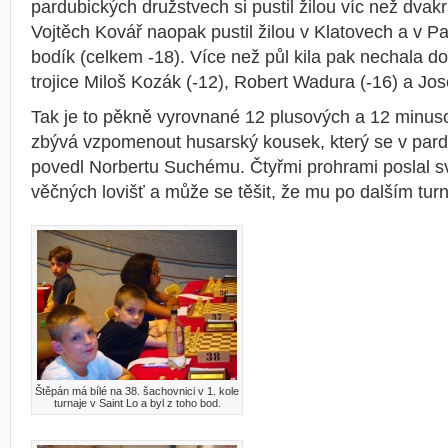
pardubických družstvech si pustil žilou víc než dvakrá
Vojtěch Kovář naopak pustil žilou v Klatovech a v P
bodík (celkem -18). Více než půl kila pak nechala 
trojice Miloš Kozák (-12), Robert Wadura (-16) a Jos
Tak je to pěkně vyrovnané 12 plusových a 12 minus
zbývá vzpomenout husarský kousek, který se v pardu
povedl Norbertu Suchému. Čtyřmi prohrami poslal s
věčných lovišť a může se těšit, že mu po dalším turn
Štěpán má bílé na 38. šachovnici v 1. kole
turnaje v Saint Lo a byl z toho bod.