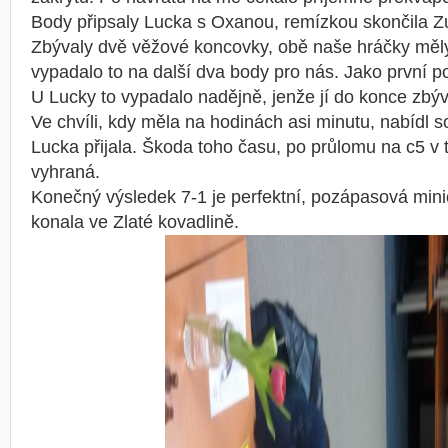
Body připsaly Lucka s Oxanou, remízkou skončila Zu
Zbývaly dvě věžové koncovky, obě naše hráčky měl
vypadalo to na další dva body pro nás. Jako první po
U Lucky to vypadalo nadějně, jenže jí do konce zbý
Ve chvíli, kdy měla na hodinách asi minutu, nabídl 
Lucka přijala. Škoda toho času, po průlomu na c5 v té
vyhraná.
Konečný výsledek 7-1 je perfektní, pozápasová mini
konala ve Zlaté kovadlině.