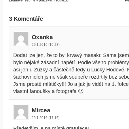
Lednové resumé v pražských soutěžích
Pe
3 Komentáře
Oxanka
29.1.2016 (16.28)
Dodat lze jen, že to byl krvavý masakr. Sama jsem
bylo nějaké zásadní napětí. Podle všeho problémy
asi jen u Zuzky a částečně tedy u Lucky Hodové. 
šachovnicích jsme však soupeře rozdrtily bez se
Jsme prostě mlátičky!!! Jo a jak je vidět na 1. fotc
vlastní fanoušky a fotografa 🙂
Mircea
29.1.2016 (17.16)
Především je na místě gratulace!