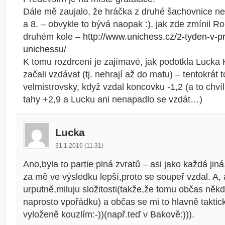
Dále mě zaujalo, že hráčka z druhé šachovnice ne
a 8. – obvykle to bývá naopak :), jak zde zmínil R
druhém kole –
http://www.unichess.cz/2-tyden-v-p
unichessu/
K tomu rozdrcení je zajímavé, jak podotkla Lucka K
začali vzdávat (tj. nehrají až do matu) – tentokrát t
velmistrovsky, když vzdal koncovku -1,2 (a to chvíl
tahy +2,9 a Lucku ani nenapadlo se vzdát…)
Lucka
31.1.2016 (11.31)
Ano,byla to partie plná zvratů – asi jako každá j
za mě ve výsledku lepší,proto se soupeř vzdal. A,
urputně,miluju složitosti(takže,že tomu občas něk
naprosto vpořádku) a občas se mi to hlavně taktick
vyloženě kouzlím:-))(např.teď v Bakově:))).