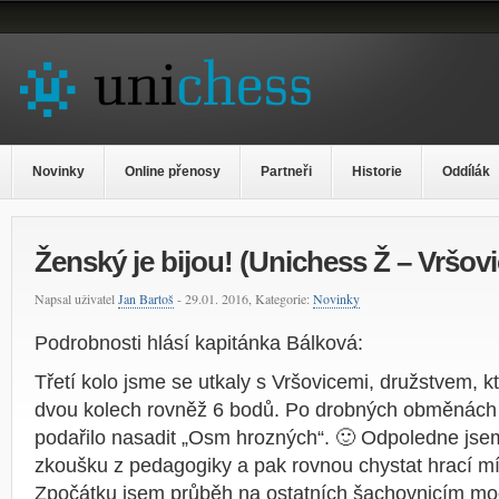
Novinky
Online přenosy
Partneři
Historie
Oddílák
Ženský je bijou! (Unichess Ž – Vršovi
Napsal uživatel
Jan Bartoš
- 29.01. 2016, Kategorie:
Novinky
Podrobnosti hlásí kapitánka Bálková:
Třetí kolo jsme se utkaly s Vršovicemi, družstvem, 
dvou kolech rovněž 6 bodů. Po drobných obměnách
podařilo nasadit „Osm hrozných“. 🙂 Odpoledne jsem
zkoušku z pedagogiky a pak rovnou chystat hrací mí
Zpočátku jsem průběh na ostatních šachovnicím mo