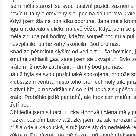
jsem měla starosti se svou pasivní pozicí, zaznem
navíc u Jany a otevřený sloupec na soupeřova krále
Když jsem šla na obhlídku podruhé, Jana měla krom
figuru a dávala vidličku na dvě věže. Když jsem se 
měla zhruba půl hodiny, kdežto soupeř hodinu a půl
nevyplatilo, partie záhy skončila. Bod pro nás.
Snad za pět minut slyším od vedle z 1. šachovnice, 
smutně zahlásil: „áá, zase jsem se ukvapil..“. Bylo 
králem již nešlo zachránit – druhý bod pro nás.
Já už byla se svou pozicí také spokojena, protože s
k obsazení centra, místo toho přehlédl malý trik, jím
aktivní hře, a nezadržitelně se blížil také zisk pěšce
krále. Proběhlo ještě pár tahů, ale hrozícím matům s
třetí bod.
Obhlédla jsem situaci, Lucka Hodová i Alena měly p
hezky, pozicím Lucky a Zuzky jsem až tak nerozumě
přišla Adéla Zákoucká, s níž jsme šly do nedaleké re
zákrytu. Po návratu na mě čekalo příjemné překvapen