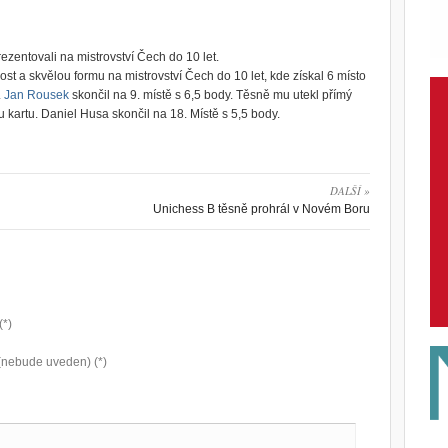
zentovali na mistrovství Čech do 10 let.
ost a skvělou formu na mistrovství Čech do 10 let, kde získal 6 místo
.
Jan Rousek
skončil na 9. místě s 6,5 body. Těsně mu utekl přímý
kartu. Daniel Husa skončil na 18. Místě s 5,5 body.
DALŠÍ »
Unichess B těsně prohrál v Novém Boru
(*)
(nebude uveden) (*)