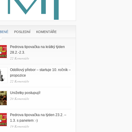
ÍBENÉ
POSLEDNÍ
KOMENTÁŘE
Pedrova tipovačka na krátký týden
28.2.-2.3.
22 Komentáře
Oddílový přebor – startuje 10. ročník –
propozice
22 Komentáře
Unižetky postupují!
20 Komentáře
Pedrova tipovačka na týden 23.2. –
1.3. s panelem :-)
19 Komentáře