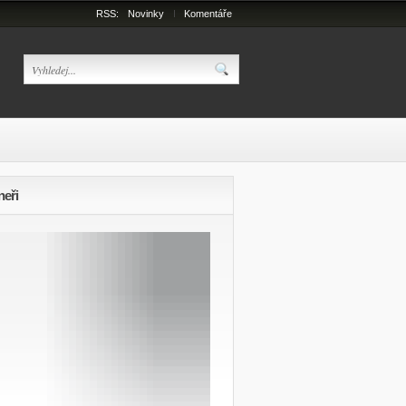
RSS:
Novinky
Komentáře
neři