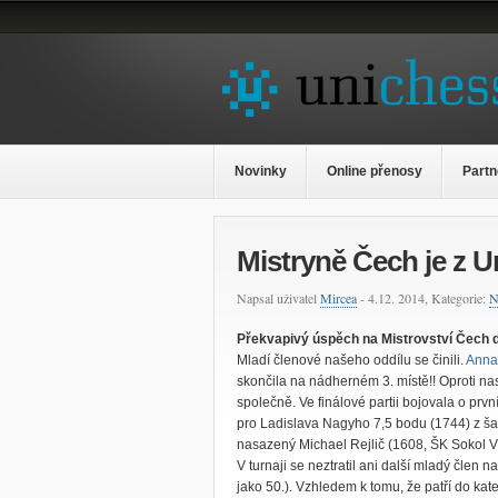
Novinky
Online přenosy
Partn
Mistryně Čech je z 
Napsal uživatel
Mircea
- 4.12. 2014, Kategorie:
N
Překvapivý úspěch na Mistrovství Čech d
Mladí členové našeho oddílu se činili.
Anna
skončila na nádherném 3. místě!! Oproti nas
společně. Ve finálové partii bojovala o prvn
pro Ladislava Nagyho 7,5 bodu (1744) z š
nasazený Michael Rejlič (1608, ŠK Sokol V
V turnaji se neztratil ani další mladý člen 
jako 50.). Vzhledem k tomu, že patří do ka