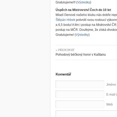
Gratulujeme!!! (
Výsledky
)
Úspěch na Mistrovství Čech do 10 let
Mladí členové našeho klubu nás dobře repre
Štěpán Hrbek
potvrdil svou rostoucí výkonn
a 6,5 bodu! A tím i postup na Mistrovství ČR
postup na MČR. Doufejme, že získá divokou 
Gratulujeme! (
Výsledky
)
« PŘEDCHOZÍ
Pohodový béčkový horor v Kaštanu
Komentář
Jméno 
E-mail 
Web