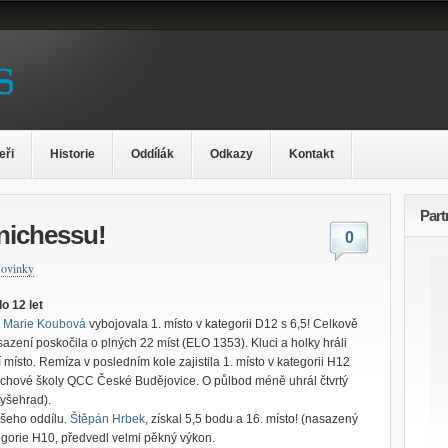
eři
Historie
Oddílák
Odkazy
Kontakt
Part
Unichessu!
0
ovinky
o 12 let
 Marie Koubová
vybojovala 1. místo v kategorii D12 s 6,5! Celkově
azení poskočila o plných 22 míst (ELO 1353). Kluci a holky hráli
í místo. Remíza v posledním kole zajistila 1. místo v kategorii H12
achové školy QCC České Budějovice. O půlbod méně uhrál čtvrtý
yšehrad).
našeho oddílu.
Štěpán Hrbek
, získal 5,5 bodu a 16. místo! (nasazený
tegorie H10, předvedl velmi pěkný výkon.