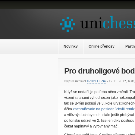
Novinky
Online přenosy
Partn
Pro druholigové bod
Napsal uživatel
Honza Hučín
- 17.11. 2012, Kate
Když se nedaří, je potřeba něco změnit. 
všemi stranami vyhodnocen jako nekompatib
tak se B-tým pokusí ve 3. kole urvat koneč
áčko
zachraňovalo na poslední chvíli remí
a vítězný duch by mohl stále ještě přebývat 
po loňsku udržel ve 2. lize jen díky postup
čekat napínavý a vyrovnaný mač.