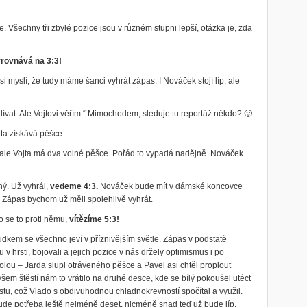
 Všechny tři zbylé pozice jsou v různém stupni lepší, otázka je, zda
rovnává na 3:3!
i myslí, že tudy máme šanci vyhrát zápas. I Nováček stojí líp, ale
 dívat. Ale Vojtovi věřím.“ Mimochodem, sleduje tu reportáž někdo? 🙂
ta získává pěšce.
 ale Vojta má dva volné pěšce. Pořád to vypadá nadějně. Nováček
ný. Už vyhrál,
vedeme 4:3.
Nováček bude mít v dámské koncovce
. Zápas bychom už měli spolehlivě vyhrát.
o se to proti němu,
vítězíme 5:3!
kem se všechno jeví v příznivějším světle. Zápas v podstatě
 v hrsti, bojovali a jejich pozice v nás držely optimismus i po
lou – Jarda slupl otráveného pěšce a Pavel asi chtěl proplout
všem štěstí nám to vrátilo na druhé desce, kde se bílý pokoušel utéct
tu, což Vlado s obdivuhodnou chladnokrevností spočítal a využil.
ude potřeba ještě nejméně deset, nicméně snad teď už bude líp.