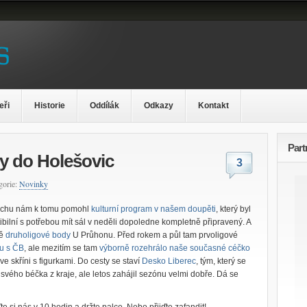
eři
Historie
Oddílák
Odkazy
Kontakt
Part
y do Holešovic
3
gorie:
Novinky
Trochu nám k tomu pomohl
kulturní program v našem doupěti
, který byl
ilní s potřebou mít sál v neděli dopoledne kompletně připravený. A
ně
druholigové body
U Průhonu. Před rokem a půl tam prvoligové
zu s ČB
, ale mezitím se tam
výborně rozehrálo naše současné céčko
ve skříni s figurkami. Do cesty se staví
Desko Liberec
, tým, který se
u svého béčka z kraje, ale letos zahájil sezónu velmi dobře. Dá se