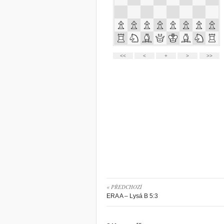
« PŘEDCHOZÍ
ERA A – Lysá B 5:3