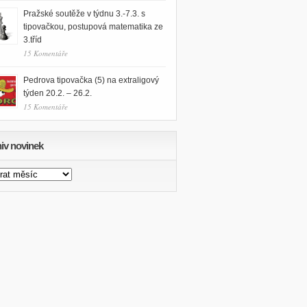
Pražské soutěže v týdnu 3.-7.3. s
tipovačkou, postupová matematika ze
3.tříd
15 Komentáře
Pedrova tipovačka (5) na extraligový
týden 20.2. – 26.2.
15 Komentáře
iv novinek
v
nek