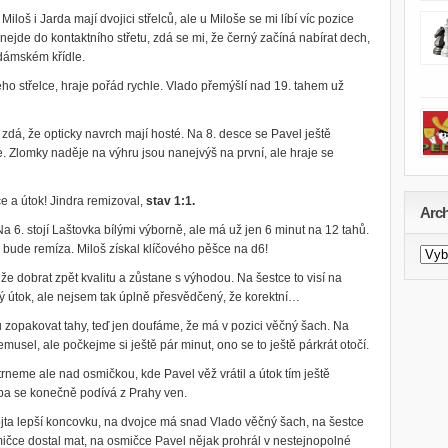
loš i Jarda mají dvojici střelců, ale u Miloše se mi líbí víc pozice
nejde do kontaktního střetu, zdá se mi, že černý začíná nabírat dech,
 dámském křídle.
ho střelce, hraje pořád rychle. Vlado přemýšlí nad 19. tahem už
ď zdá, že opticky navrch mají hosté. Na 8. desce se Pavel ještě
ze. Zlomky naděje na výhru jsou nanejvýš na první, ale hraje se
e a útok! Jindra remizoval,
stav 1:1.
Arch
 6. stojí Laštovka bílými výborně, ale má už jen 6 minut na 12 tahů.
o bude remíza. Miloš získal klíčového pěšce na d6!
Archi
novi
že dobrat zpět kvalitu a zůstane s výhodou. Na šestce to visí na
lý útok, ale nejsem tak úplně přesvědčený, že korektní…
zopakovat tahy, teď jen doufáme, že má v pozici věčný šach. Na
usel, ale počkejme si ještě pár minut, ono se to ještě párkrát otočí.
rneme ale nad osmičkou, kde Pavel věž vrátil a útok tím ještě
ba se konečně podívá z Prahy ven.
jta lepší koncovku, na dvojce má snad Vlado věčný šach, na šestce
čce dostal mat, na osmičce Pavel nějak prohrál v nestejnopolné