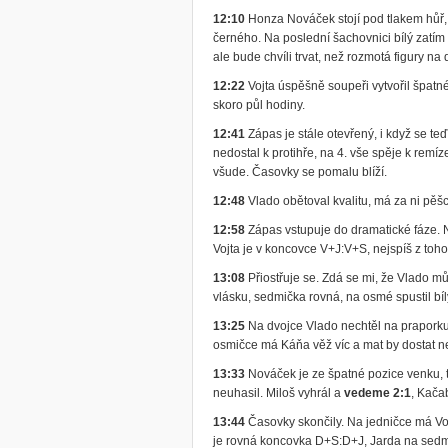
12:10
Honza Nováček stojí pod tlakem hůř, Mi
černého. Na poslední šachovnici bílý zatím 
ale bude chvíli trvat, než rozmotá figury na
12:22
Vojta úspěšně soupeři vytvořil špatné
skoro půl hodiny.
12:41
Zápas je stále otevřený, i když se te
nedostal k protihře, na 4. vše spěje k remí
všude. Časovky se pomalu blíží.
12:48
Vlado obětoval kvalitu, má za ni pěšc
12:58
Zápas vstupuje do dramatické fáze. Na
Vojta je v koncovce V+J:V+S, nejspíš z toh
13:08
Přiostřuje se. Zdá se mi, že Vlado mů
vlásku, sedmička rovná, na osmé spustil bí
13:25
Na dvojce Vlado nechtěl na praporku 
osmičce má Káňa věž víc a mat by dostat nem
13:33
Nováček je ze špatné pozice venku, t
neuhasil. Miloš vyhrál a
vedeme 2:1
, Kača
13:44
Časovky skončily. Na jedničce má Vo
je rovná koncovka D+S:D+J, Jarda na sedmi