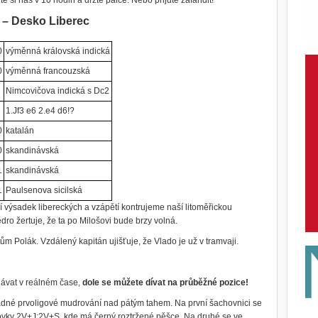
e si nás v 10 hodin a držte palce. Nebo přijďte zafandit!
 – Desko Liberec
0
výměnná královská indická
0
výměnná francouzská
Nimcovičova indická s Dc2
1.Jf3 e6 2.e4 d6!?
0
katalán
0
skandinávská
1
skandinávská
1
Paulsenova sicilská
í výsadek libereckých a vzápětí kontrujeme naší litoměřickou
ro žertuje, že ta po Milošovi bude brzy volná.
m Polák. Vzdálený kapitán ujišťuje, že Vlado je už v tramvaji.
ávat v reálném čase,
dole se můžete dívat na průběžné pozice!
žádné prvoligové mudrování nad pátým tahem. Na první šachovnici se
ovky 2V+J:2V+S, kde má černý roztržené pěšce. Na druhé se ve