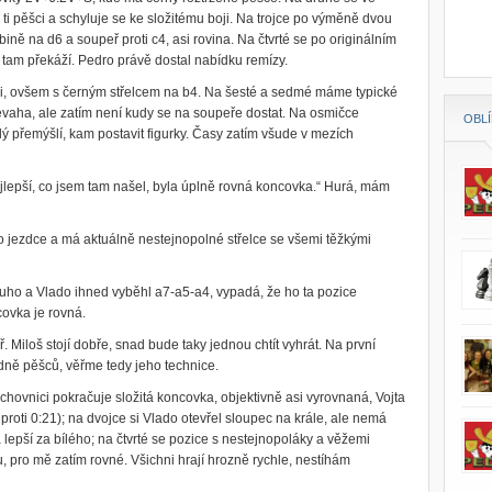
i pěšci a schyluje se ke složitému boji. Na trojce po výměně dvou
bině na d6 a soupeř proti c4, asi rovina. Na čtvrté se po originálním
 tam překáží. Pedro právě dostal nabídku remízy.
ni, ovšem s černým střelcem na b4. Na šesté a sedmé máme typické
evaha, ale zatím není kudy se na soupeře dostat. Na osmičce
OBL
 přemýšlí, kam postavit figurky. Časy zatím všude v mezích
ejlepší, co jsem tam našel, byla úplně rovná koncovka.“ Hurá, mám
 jezdce a má aktuálně nestejnopolné střelce se všemi těžkými
uho a Vlado ihned vyběhl a7-a5-a4, vypadá, že ho ta pozice
covka je rovná.
. Miloš stojí dobře, snad bude taky jednou chtít vyhrát. Na první
dně pěšců, věřme tedy jeho technice.
hovnici pokračuje složitá koncovka, objektivně asi vyrovnaná, Vojta
proti 0:21); na dvojce si Vlado otevřel sloupec na krále, ale nemá
á lepší za bílého; na čtvrté se pozice s nestejnopoláky a věžemi
u, pro mě zatím rovné. Všichni hrají hrozně rychle, nestíhám