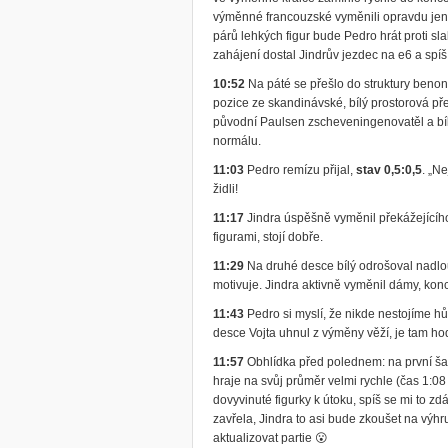
výměnné francouzské vyměnili opravdu jen t
párů lehkých figur bude Pedro hrát proti sla
zahájení dostal Jindrův jezdec na e6 a spíš
10:52
Na páté se přešlo do struktury beno
pozice ze skandinávské, bílý prostorová př
původní Paulsen zscheveningenovatěl a bílý
normálu.
11:03
Pedro remízu přijal,
stav 0,5:0,5
. „N
židli!
11:17
Jindra úspěšně vyměnil překážejícího
figurami, stojí dobře.
11:29
Na druhé desce bílý odrošoval nadlo
motivuje. Jindra aktivně vyměnil dámy, kon
11:43
Pedro si myslí, že nikde nestojíme hůř
desce Vojta uhnul z výměny věží, je tam ho
11:57
Obhlídka před polednem: na první šac
hraje na svůj průměr velmi rychle (čas 1:08 
dovyvinuté figurky k útoku, spíš se mi to zd
zavřela, Jindra to asi bude zkoušet na výhr
aktualizovat partie 😮