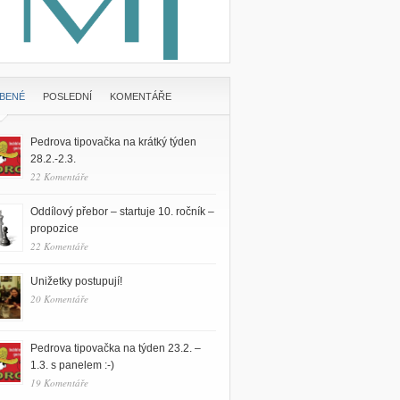
ÍBENÉ
POSLEDNÍ
KOMENTÁŘE
Pedrova tipovačka na krátký týden
28.2.-2.3.
22 Komentáře
Oddílový přebor – startuje 10. ročník –
propozice
22 Komentáře
Unižetky postupují!
20 Komentáře
Pedrova tipovačka na týden 23.2. –
1.3. s panelem :-)
19 Komentáře