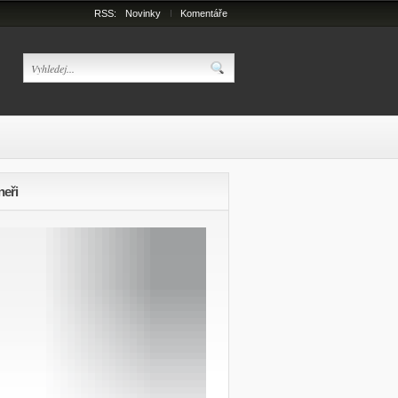
RSS:
Novinky
Komentáře
neři