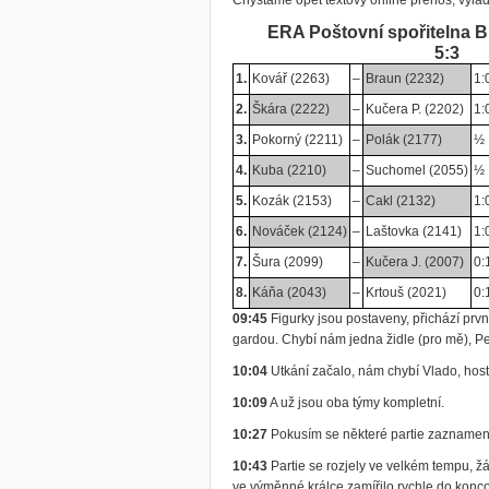
Chystáme opět textový online přenos, vylaďt
ERA Poštovní spořitelna B
5:3
1.
Kovář (2263)
–
Braun (2232)
1:
2.
Škára (2222)
–
Kučera P. (2202)
1:
3.
Pokorný (2211)
–
Polák (2177)
½
4.
Kuba (2210)
–
Suchomel (2055)
½
5.
Kozák (2153)
–
Cakl (2132)
1:
6.
Nováček (2124)
–
Laštovka (2141)
1:
7.
Šura (2099)
–
Kučera J. (2007)
0:
8.
Káňa (2043)
–
Krtouš (2021)
0:
09:45
Figurky jsou postaveny, přichází prvn
gardou. Chybí nám jedna židle (pro mě), Ped
10:04
Utkání začalo, nám chybí Vlado, hostů
10:09
A už jsou oba týmy kompletní.
10:27
Pokusím se některé partie zaznamen
10:43
Partie se rozjely ve velkém tempu, 
ve výměnné králce zamířilo rychle do konc