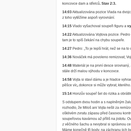
koncovce dam a střelců
. Stav 2:3.
14:03
Aktualizována pozice Vlada na dvojce.
z toho vytěžíme aspoň vyrovnání.
14:15
Vlado vyšachoval soupeři figuru a
vy
14:22
Aktualizována Vojtova pozice. Pedro s
tam je to spíš čekání na chybu soupeře.
14:27
Pedro: „To je lepší hrát, než se na to
14:36
Nováček má povoleno remizovat, Voj
14:48
Materiál je na první desce srovnaný,
stále drží malou výhodu v koncovce.
14:58
Vojta si staví dámu a je hladce vyhra
pěšce víc
,
dokonce si může vybrat, kterého
15:14
Honzův soupeř šel do rizika a obrátil
S odstupem dvou hodin a s naplněným žalud
rozhodlo, že Miloš ani Vojta nešli za remízou
ošklivém zvratu zápasu před časovou kontro
soupeřovou kavárnou až příliš na jistotu. O
z věčného šachu a nevybral si správnou ces
Máme konečně tři body, na záchranu jich b