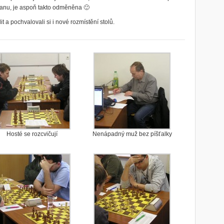
tanu, je aspoň takto odměněna 🙂
it a pochvalovali si i nové rozmístění stolů.
Hosté se rozcvičují
Nenápadný muž bez píšťalky