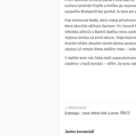
První skončila remízou partie Petra Macha, 
rozmezí prohráli Popřík a Anička (ty nepove
soupeřův Budapešťský gambit, to byla ale 
Pak remizoval Matěj, který získal přivyhrano
která skončila věčným šachem. Po časové k
několika pěšců) a Bartoš (takřka celou part
Vojtova remíza na první desce, Vojta bojova
druhém křídle zkoušel vlomit dámou jezdce
zápasu již nebylo třeba dalšího risku – celk
V dalším kole nás čeká další superzáchran
zastihne v lepší kondici – věřím, že tomu ta
« PŘEDCHOZÍ
Extraliga : zase drtivé bílé a jsme TŘETÍ
Jeden komentář