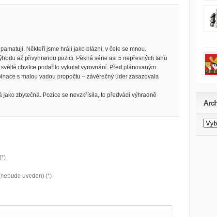
amatuji. Někteří jsme hráli jako blázni, v čele se mnou.
ýhodu až přivyhranou pozici. Pěkná série asi 5 nepřesných tahů
 světlé chvilce podařilo vykutat vyrovnání. Před plánovaným
binace s malou vadou propočtu – závěrečný úder zasazovala
á jako zbytečná. Pozice se nevzkřísila, to předvádí výhradně
Arch
Archi
novi
(*)
(nebude uveden) (*)