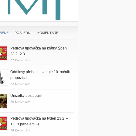
ÍBENÉ
POSLEDNÍ
KOMENTÁŘE
Pedrova tipovačka na krátký týden
28.2.-2.3.
22 Komentáře
Oddílový přebor – startuje 10. ročník –
propozice
22 Komentáře
Unižetky postupují!
20 Komentáře
Pedrova tipovačka na týden 23.2. –
1.3. s panelem :-)
19 Komentáře