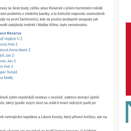
stravy se šesti body, céčku alias Reservě v jiném hornickém městě
rami podlehla s místními baníky, a to bohužel naprosto zaslouženě.
ojty na první šachovnici), kde se pozice postupně sesypaly jak
stil zabijácký instinkt i Matěje Klímu, bylo vymalováno.
ess Reserve
ář Vojtěch V Z
orný Petr Z
bová Anna Marie Z
toš Jan Z
ser Jan Z
h Petr Z
per Tomáš
ma Matěj
rově zatím nejsilnější sestavu v sezóně, zatímco domácí úplně
e, který (podle svých slov) se vrátil k hraní vážných partii po
 nehrajícího kapitána a Libora Kouby, který přivezl Aničku), ale na