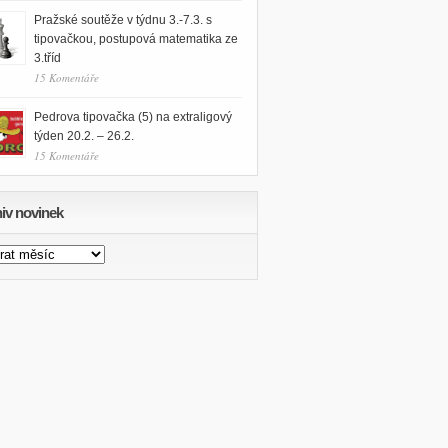
Pražské soutěže v týdnu 3.-7.3. s
tipovačkou, postupová matematika ze
3.tříd
15 Komentáře
Pedrova tipovačka (5) na extraligový
týden 20.2. – 26.2.
15 Komentáře
iv novinek
v
nek