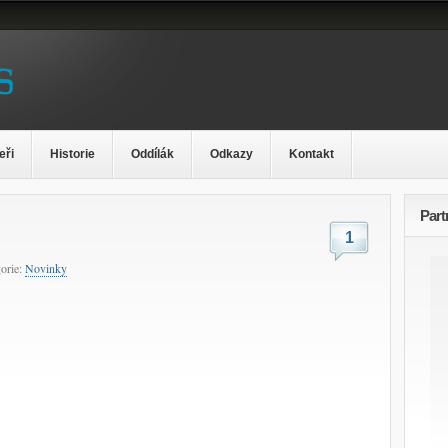
eři
Historie
Oddílák
Odkazy
Kontakt
Part
1
orie:
Novinky