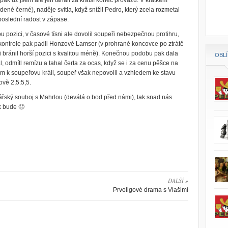
pak už jsem ale jen tahali za kratší konec provazu. V krátkém
dené černé), naděje svitla, když snížil Pedro, který zcela rozmetal
poslední radost v zápase.
u pozici, v časové tísni ale dovolil soupeři nebezpečnou protihru,
ontrole pak padli Honzové Lamser (v prohrané koncovce po ztrátě
ii bránil horší pozici s kvalitou méně). Konečnou podobu pak dala
OBL
l, odmítl remízu a tahal čerta za ocas, když se i za cenu pěšce na
m k soupeřovu králi, soupeř však nepovolil a vzhledem ke stavu
ově 2,5:5,5.
ářský souboj s Mahrlou (devátá o bod před námi), tak snad nás
k bude 🙂
DALŠÍ »
Prvoligové drama s Vlašimí