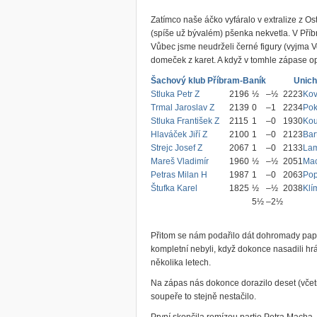
Zatímco naše áčko vyfáralo v extralize z O
(spíše už bývalém) pšenka nekvetla. V Příb
Vůbec jsme neudrželi černé figury (vyjma V
domeček z karet. A když v tomhle zápase opu
Šachový klub Příbram-Baník
Unich
Stluka Petr Z
2196
½
–
½
2223
Kov
Trmal Jaroslav Z
2139
0
–
1
2234
Pok
Stluka František Z
2115
1
–
0
1930
Kou
Hlaváček Jiří Z
2100
1
–
0
2123
Bar
Strejc Josef Z
2067
1
–
0
2133
Lam
Mareš Vladimír
1960
½
–
½
2051
Mac
Petras Milan H
1987
1
–
0
2063
Pop
Štufka Karel
1825
½
–
½
2038
Klí
5½
–
2½
Přitom se nám podařilo dát dohromady papí
kompletní nebyli, když dokonce nasadili hráč
několika letech.
Na zápas nás dokonce dorazilo deset (včetně
soupeře to stejně nestačilo.