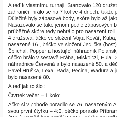
A teď k vlastnímu turnaji. Startovalo 120 družs
zahraničí, hrálo se na 7 kol ve 4 dnech, takže 
Důležité byly zápasové body, skóre bylo až ja
Nasazovalo se také jenom podle zápasových bo
průběžné skóre tedy nehrálo pro nasazení roli.
4 družstva, áčko ve složení Vojta Kovář, Kuba
nasazené 16., béčko ve složení Jedlička (host
Šplíchal, Popper a hostující náhradník Polans
céčko hrálo v sestavě Fráňa, Miskolczi, Hula, G
náhradnice Červená a bylo nasazené 50. a déč
Pavel Hruška, Lexa, Rada, Pecina, Wadura a je
bylo nasazené 80.
A teď jak to šlo :
Čtvrtek večer – 1.kolo:
Áčko si v pohodě poradilo se 76. nasazeným AD
svou první čtyřku – 4:0, béčko porazilo Příbr