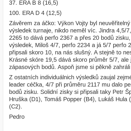
37. ERA B 8 (16,5)
100. ERA D 4 (12,5)
Závěrem za áčko: Výkon Vojty byl neuvěřitelný 
výsledek turnaje, nikdo neměl víc. Jindra 4,5/7
2265 to dává perfo 2367 a přes 20 bodů zisku,
výsledek, Miloš 4/7, perfo 2234 a já 5/7 perfo
připsali skoro 10, na nás slušný. A stejně to ne
Krásné skóre 19,5 dává skoro průměr 5/7, ale j
zápasových bodů. Aspoň jsme si pěkně zahráli s
Z ostatních individuálnich výsledků zaujal ze
leader céčka, 4/7 při průměru 2117 mu dalo pe
bodů zisku. Solidní zisky si připsali taky Petr Š
Hruška (D1), Tomáš Popper (B4), Lukáš Hula (
(C2).
Pedro