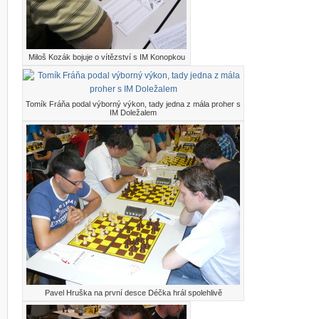
Miloš Kozák bojuje o vítězství s IM Konopkou
Tomík Fráňa podal výborný výkon, tady jedna z mála proher s
IM Doležalem
Pavel Hruška na první desce Déčka hrál spolehlivě