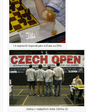
I ti nejmenší bojovali jako lvíčata za ERu
Jedna z nejlepších fotek Déčka 😉