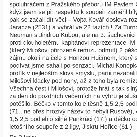
spoluhráčem z Pražského přeboru IM Pavlem
když jsem se při respektu k soupeři zaměřil bíl
pak se začali dít věci – Vojta Kovář doslova ro
Jaracze (2531) a vyhrál ve 22 tazích ! Za Tur
Neuman s Jindrou Kubou, ale na 3. šachovnici
proti dlouholetému kapitánovi reprezentace IM
(který Milošovi přirozeně remízu odmítl) 2 pěš
zájmu okolí na čele s Honzou Hučínem, který se
podívat jsme sahali po senzaci. Michal Konopka
profík v nejlepším slova smyslu, partii nezabali
Milošovi klacky pod nohy, až z toho byla remí
Všechna čest i Milošovi, protože hrát s tak sil
za den do pozdních večerních na výhru je sluš
potěšilo. Béčko v tomto kole těsně 1,5:2,5 pod
(71., ne přes hrozivý název to nebyli Rusové),
1,5:2,5 podlehlo silné Pankráci (17.) a déčko
letošního soupeře z 2.ligy, Jiskru Hořice (61.)