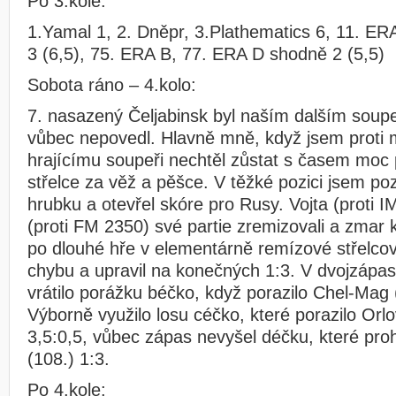
Po 3.kole:
1.Yamal 1, 2. Dněpr, 3.Plathematics 6, 11. ER
3 (6,5), 75. ERA B, 77. ERA D shodně 2 (5,5)
Sobota ráno – 4.kolo:
7. nasazený Čeljabinsk byl naším dalším sou
vůbec nepovedl. Hlavně mně, když jsem proti
hrajícímu soupeři nechtěl zůstat s časem moc p
střelce za věž a pěšce. V těžké pozici jsem pozd
hrubku a otevřel skóre pro Rusy. Vojta (proti I
(proti FM 2350) své partie zremizovali a zmar 
po dlouhé hře v elementárně remízové střelcov
chybu a upravil na konečných 1:3. V dvojzápa
vrátilo porážku béčko, když porazilo Chel-Mag 
Výborně využilo losu céčko, které porazilo Orl
3,5:0,5, vůbec zápas nevyšel déčku, které pr
(108.) 1:3.
Po 4.kole: