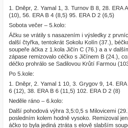
1. Dněpr, 2. Yamal 1, 3. Turnov B 8, 28. ERA A
(10), 56. ERA B 4 (8,5) 95. ERA D 2 (6,5)
Sobota večer – 5.kolo:
Áčku se vrátily s nasazením i výsledky z prvníc
další čtyřka, tentokrát Sokolu Kolín (37.), béčk
soupeře áčka z 1.kola Jičín C (76.) a a v dal
zápase remizovalo céčko s Jičínem B (24.), co
déčko prohrálo se Sadilovou Krůtí Farmou (103
Po 5.kole:
1. Dněpr, 2. Yamal 1 10, 3. Grygov 9, 14. ERA
6 (12), 38. ERA B 6 (11,5) 102. ERA D 2 (8)
Neděle ráno – 6.kolo:
Další pohodová výhra 3,5:0,5 s Milovicemi (29
posledním kolem hodně vysoko. Remizoval jen 
áčko to byla jediná ztráta s elově slabším soup