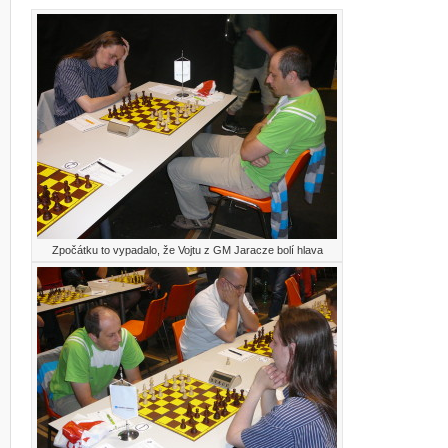
Zpočátku to vypadalo, že Vojtu z GM Jaracze bolí hlava