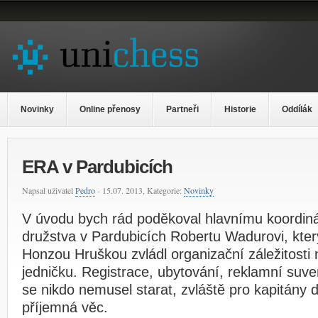
Novinky
Online přenosy
Partneři
Historie
Oddílák
ERA v Pardubicích
Napsal uživatel
Pedro
- 15.07. 2013, Kategorie:
Novinky
V úvodu bych rád poděkoval hlavnímu koordin
družstva v Pardubicích Robertu Wadurovi, kter
Honzou Hruškou zvládl organizační záležitosti
jedničku. Registrace, ubytování, reklamní suv
se nikdo nemusel starat, zvláště pro kapitány 
příjemná věc.