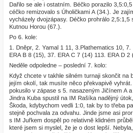
Dařilo se ale i ostatním. Béčko porazilo 3,5:0,5
céčko remizovalo s Úholičkami A (34.). Je zají
vycházely dvojzápasy. Déčko prohrálo 2,5:1,5 s
Kutnou Horou (67.).
Po 6. kole:
1. Dněpr, 2. Yamal 1 11, 3.Plathematics 10, 7.
ERA B 8 (15), 37. ERA C 7 (14) 113. ERA D 2 
Neděle odpoledne – poslední 7. kolo:
Když chcete v takhle silném turnaji skončit na
jejím okolí, tak musíte něco překvapivě vyhrát.
pokusilo v zápase s 5. nasazeným Jičínem A a
Jindra Kuba spustil na IM Rašíka nadějný útok, 
Škoda, kdybychom vedli 1:0, tak by to třeba pa
stejně pochvala za odvahu. Jinde jsme asi pror
s IM Juřkem dospěl po relativně klidném průb
které jsem si myslel, že je o dost lepší. Nebyla,