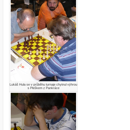
Lukáš Hula se v průběhu turnaje chytnul výhrou
s Pleškem z Pankráce