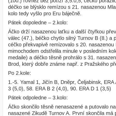
(100.) rovněž bez potíží 3,5:0,5, céčko porazi
déčko se blýsklo remízou s 21. nasazenou Mlad
kolo tedy vyšlo pro Eru báječně.
Pátek dopoledne – 2.kolo:
Áčko drží nasazenou laťku a další čtyřkou pře
válec (47.), béčko chytlo silný Turnov B (8.) a 
céčko překvapivě remizovalo s 20. nasazenou 
mimochodem odstřelila minule v posledním kol
medaile) a déčko těsně prohrálo s 31. nasaz
Brod, který dobře známe např. z Pražského př
Po 2.kole:
1.-5. Yamal 1, Jičín B, Dněpr, Čeljabinsk, ERA
3 (5,0), 58. ERA B 2 (4,0), 90. ERA D 1 (3,5)
Pátek odpoledne – 3.kolo:
Áčko skončilo těsně nenasazené a putovalo na 1
nasazené Zikudě Turnov A. První skončila má 