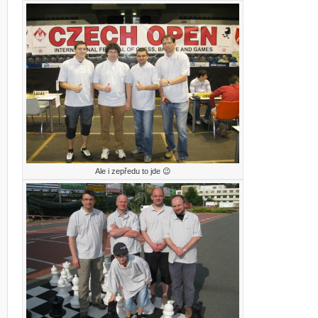
Ale i zepředu to jde 😉