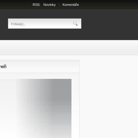
RSS:
Novinky
Komentáře
neři