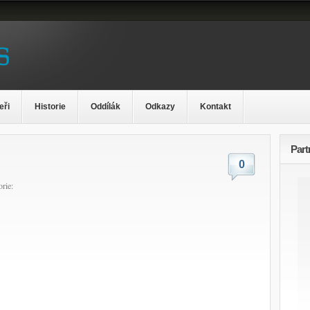
eři
Historie
Oddílák
Odkazy
Kontakt
Part
0
rie: