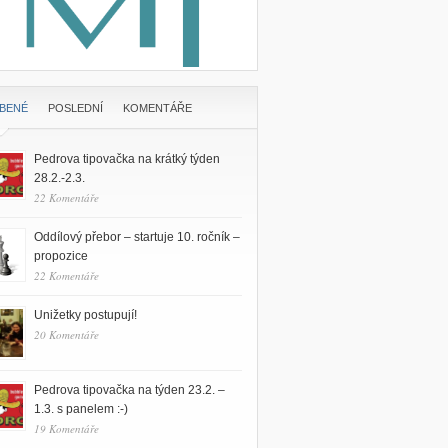
ÍBENÉ
POSLEDNÍ
KOMENTÁŘE
Pedrova tipovačka na krátký týden
28.2.-2.3.
22 Komentáře
Oddílový přebor – startuje 10. ročník –
propozice
22 Komentáře
Unižetky postupují!
20 Komentáře
Pedrova tipovačka na týden 23.2. –
1.3. s panelem :-)
19 Komentáře