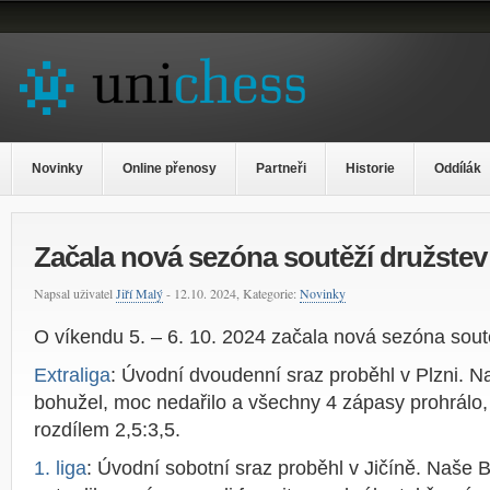
Novinky
Online přenosy
Partneři
Historie
Oddílák
Začala nová sezóna soutěží družste
Napsal uživatel
Jiří Malý
- 12.10. 2024, Kategorie:
Novinky
O víkendu 5. – 6. 10. 2024 začala nová sezóna sout
Extraliga
: Úvodní dvoudenní sraz proběhl v Plzni. 
bohužel, moc nedařilo a všechny 4 zápasy prohrálo,
rozdílem 2,5:3,5.
1. liga
: Úvodní sobotní sraz proběhl v Jičíně. Naše