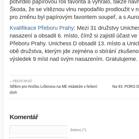
potvrdilo papírovou roli favorita a vyhrálo, takže ná
Škoda, že se vítěznou vlnu nepodařilo prodloužit v
pro změnu byl papírovým favoritem soupeř, a s Auror
Kvalifikace Přeboru Prahy
: Mezi 31 družstvy Uniches
nasazení a obsadil 6. místo, čímž si zajistil účast ve
Přeboru Prahy. Unichess D obsadil 13. místo a Unic
obě družstva, kterým jde zejména o sbírání zkušenos
výsledek 9 míst nad svým nasazením. Gratulujeme.
« PŘEDCHOZÍ
Stříbro pro Aničku Ličkovou na ME mládeže v řešení
Na 93. PORG Op
úloh
Komentář
Jméno (*)