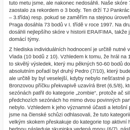
tuto metu jsme, ale nakonec nedosáhli. Naše skóre
zaostalo za rekordem o 3 body. Ten drží TJ Pankrác
– 3.třída) resp. pokud se zaměřím na stejnou úroveň 
Praga dosáhla 73 bodů v I. třídě v roce 1997. Na dr
dosáhli nejlepšího skóre v historii ERA/FIMA, takže 
domácí týmy.
Z hlediska individuálních hodnocení je určitě nutné
Vlada (10 bodů z 10). Vzhledem k tomu, že hrál na 1
to skvělý výsledek, který mu pěkných 50-60 bodů do
absolutním pořadí byl druhý Pedro (7/10), který bude
ale určitě by byl veselejší, kdyby nebylo nešťastné 
Bronzovou příčku překvapivě uzavírá Bret (6,5/8), k
sezónách patřil do kategorie „zombie“, protože ač sil
předchozích sezónách ho mimo dvou povinných part
nebylo. Vzhledem k jeho významné účasti a letošní p
jsme na členské schůzi odhlasovali, že tuto kategorii
velkým skokem přeskakuje do kategorie top aktivní
bednou následuje skupinka vedená mnou (6/7), násl