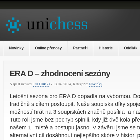
Novinky
Online přenosy
Partneři
Historie
Oddílák
ERA D – zhodnocení sezóny
Napsal uživatel
Jan Hruška
- 13.04. 2014, Kategorie:
Novinky
Letošní sezóna pro ERA D dopadla na výbornou. Do s
tradičně s cílem postoupit. Naše soupiska díky spoje
možností hrát na 3 soupiskách značně posílila a nazn
Tuto roli jsme bez pochyb splnili, kdy již dvě kola p
našem 1. místě a postupu jasno. V závěru jsme se t
alternativní cíl dosáhnout nejlepšího skóre v histori