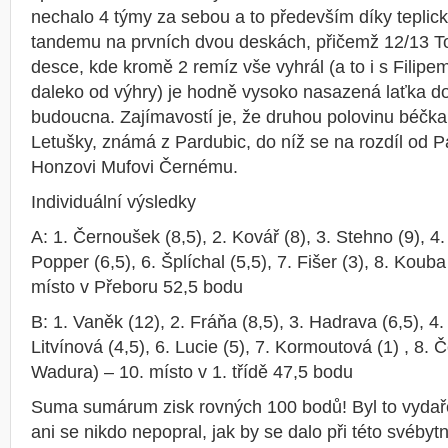
nechalo 4 týmy za sebou a to především díky tepli
tandemu na prvních dvou deskách, přičemž 12/13 
desce, kde kromě 2 remíz vše vyhrál (a to i s Fili
daleko od výhry) je hodně vysoko nasazená laťka d
budoucna. Zajímavostí je, že druhou polovinu béčka 
Letušky, známá z Pardubic, do níž se na rozdíl od P
Honzovi Mufovi Černému.
Individuální výsledky
A: 1. Černoušek (8,5), 2. Kovář (8), 3. Stehno (9), 4.
Popper (6,5), 6. Šplíchal (5,5), 7. Fišer (3), 8. Kouba
místo v Přeboru 52,5 bodu
B: 1. Vaněk (12), 2. Fráňa (8,5), 3. Hadrava (6,5), 4.
Litvínová (4,5), 6. Lucie (5), 7. Kormoutová (1) , 8. Č
Wadura) – 10. místo v 1. třídě 47,5 bodu
Suma sumárum zisk rovných 100 bodů! Byl to vydař
ani se nikdo nepopral, jak by se dalo při této svébyt