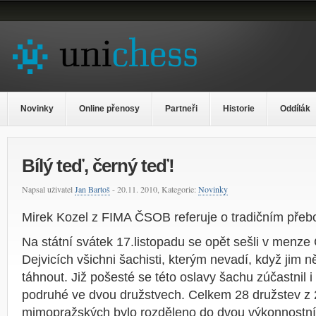
Novinky
Online přenosy
Partneři
Historie
Oddílák
Bílý teď, černý teď!
Napsal uživatel
Jan Bartoš
- 20.11. 2010, Kategorie:
Novinky
Mirek Kozel z FIMA ČSOB referuje o tradičním přebor
Na státní svátek 17.listopadu se opět sešli v menz
Dejvicích všichni šachisti, kterým nevadí, když jim n
táhnout. Již pošesté se této oslavy šachu zúčastnil
podruhé ve dvou družstvech. Celkem 28 družstev z 
mimopražských bylo rozděleno do dvou výkonnostní