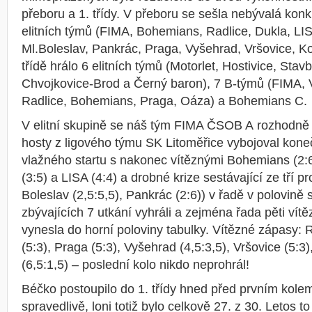
přeboru a 1. třídy. V přeboru se sešla nebývalá ko
elitních týmů (FIMA, Bohemians, Radlice, Dukla, LI
Ml.Boleslav, Pankrác, Praga, Vyšehrad, Vršovice, Kob
třídě hrálo 6 elitních týmů (Motorlet, Hostivice, St
Chvojkovice-Brod a Černý baron), 7 B-týmů (FIMA, 
Radlice, Bohemians, Praga, Oáza) a Bohemians C.
V elitní skupině se náš tým FIMA ČSOB A rozhodně n
hosty z ligového týmu SK Litoměřice vybojoval kone
vlažného startu s nakonec vítěznými Bohemians (2:
(3:5) a LISA (4:4) a drobné krize sestávající ze tří p
Boleslav (2,5:5,5), Pankrác (2:6)) v řadě v polovině
zbývajících 7 utkání vyhráli a zejména řada pěti vít
vynesla do horní poloviny tabulky. Vítězné zápasy: R
(5:3), Praga (5:3), Vyšehrad (4,5:3,5), Vršovice (5:3)
(6,5:1,5) – poslední kolo nikdo neprohrál!
Béčko postoupilo do 1. třídy hned před prvním kolem
spravedlivě, loni totiž bylo celkově 27. z 30. Letos to