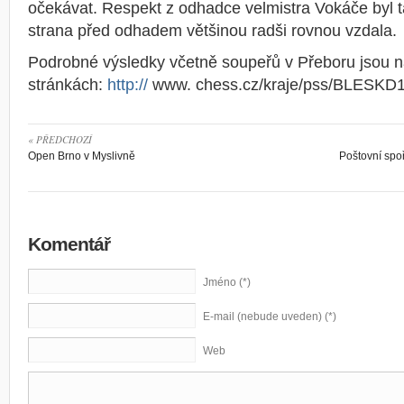
očekávat. Respekt z odhadce velmistra Vokáče byl ta
strana před odhadem většinou radši rovnou vzdala.
Podrobné výsledky včetně soupeřů v Přeboru jsou 
stránkách:
http://
www. chess.cz/kraje/pss/BLESKD
« PŘEDCHOZÍ
Open Brno v Myslivně
Poštovní spoř
Komentář
Jméno (*)
E-mail (nebude uveden) (*)
Web