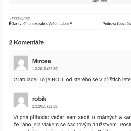
Ranní vlak
« PŘEDCHOZÍ
Éčko i v „6“ remizovalo s Vyšehradem F
Pedrova tipovačka 
2 Komentáře
Mircea
1.3.2015 (22.26)
Gratulace! To je BOD, od kterého se v příštích le
robik
2.3.2015 (12.18)
Vtipná příhoda: Večer jsem seděl u známých a k
že ráno jela vlakem se šachovým družstvem. Po