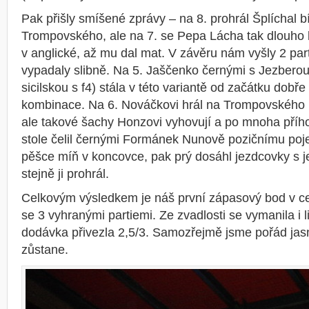
Pak přišly smíšené zprávy – na 8. prohrál Šplíchal 
Trompovského, ale na 7. se Pepa Lácha tak dlouho br
v anglické, až mu dal mat. V závěru nám vyšly 2 part
vypadaly slibně. Na 5. Jaščenko černými s Jezberou
sicilskou s f4) stála v této variantě od začátku dobře 
kombinace. Na 6. Nováčkovi hrál na Trompovského 
ale takové šachy Honzovi vyhovují a po mnoha přího
stole čelil černými Formánek Nunově pozičnímu pojet
pěšce míň v koncovce, pak prý dosáhl jezdcovky s 
stejně ji prohrál.
Celkovým výsledkem je náš první zápasový bod v 
se 3 vyhranými partiemi. Ze zvadlosti se vymanila i 
dodávka přivezla 2,5/3. Samozřejmě jsme pořád jasně
zůstane.