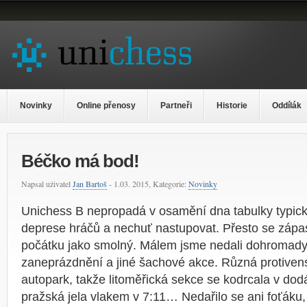
Novinky
Online přenosy
Partneři
Historie
Oddílák
Béčko má bod!
Napsal uživatel
Jan Bartoš
- 1.03. 2015, Kategorie:
Novinky
Unichess B nepropadá v osamění dna tabulky typic
deprese hráčů a nechuť nastupovat. Přesto se zápas 
počátku jako smolný. Málem jsme nedali dohromady
zaneprázdnění a jiné šachové akce. Různá protivenst
autopark, takže litoměřická sekce se kodrcala v do
pražská jela vlakem v 7:11… Nedařilo se ani foťáku, 