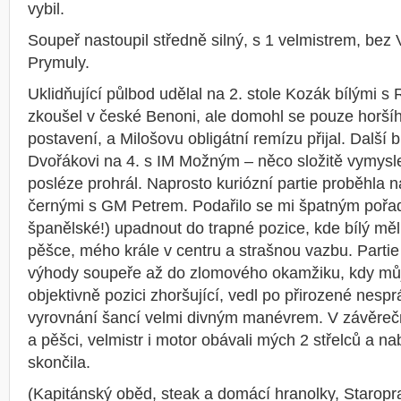
vybil.
Soupeř nastoupil středně silný, s 1 velmistrem, bez 
Prymuly.
Uklidňující půlbod udělal na 2. stole Kozák bílými 
zkoušel v české Benoni, ale domohl se pouze horšíh
postavení, a Milošovu obligátní remízu přijal. Další 
Dvořákovi na 4. s IM Možným – něco složitě vymyslel 
posléze prohrál. Naprosto kuriózní partie proběhla na
černými s GM Petrem. Podařilo se mi špatným pořad
španělské!) upadnout do trapné pozice, kde bílý měl
pěšce, mého krále v centru a strašnou vazbu. Partie
výhody soupeře až do zlomového okamžiku, kdy můj
objektivně pozici zhoršující, vedl po přirozené nesp
vyrovnání šancí velmi divným manévrem. V závěrečn
a pěšci, velmistr i motor obávali mých 2 střelců a nab
skončila.
(Kapitánský oběd, steak a domácí hranolky, Starop