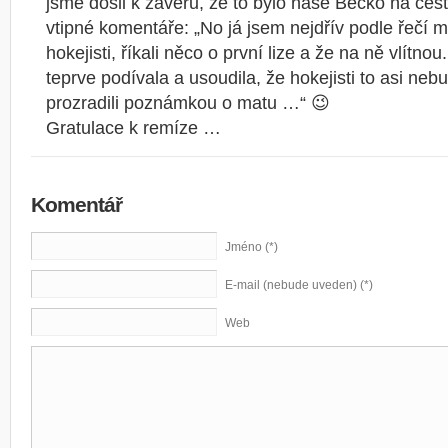
jsme došli k závěru, že to bylo naše Béčko na ce
vtipné komentáře: „No já jsem nejdřív podle řečí my
hokejisti, říkali něco o první lize a že na ně vlítn
teprve podívala a usoudila, že hokejisti to asi ne
prozradili poznámkou o matu …“ 😉
Gratulace k remíze …
Komentář
Jméno (*)
E-mail (nebude uveden) (*)
Web