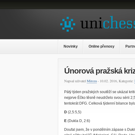
Novinky
Online přenosy
Partn
Únorová pražská kri
Napsal uživatel
Mircea
- 10.02. 2016, Kategorie:
Pátý týden pražských soutěží se ukázal kri
nejprve Éčko těsně neudrželo svou sérii 2,
tentokrát DFG. Celková týdenní bilance byla 
D
(2,5:5,5)
E
(Dukla D, 2:6)
Doufal jsem, že v pondělním zápase s Duklou