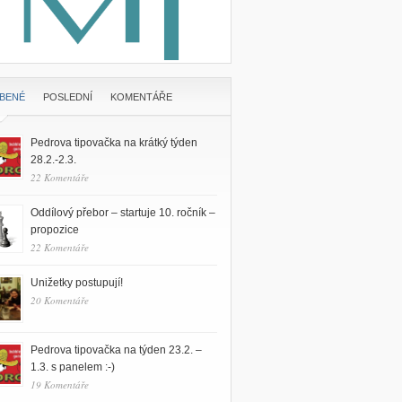
ÍBENÉ
POSLEDNÍ
KOMENTÁŘE
Pedrova tipovačka na krátký týden
28.2.-2.3.
22 Komentáře
Oddílový přebor – startuje 10. ročník –
propozice
22 Komentáře
Unižetky postupují!
20 Komentáře
Pedrova tipovačka na týden 23.2. –
1.3. s panelem :-)
19 Komentáře