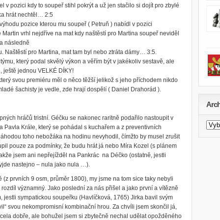
 v pozici kdy to soupeř stihl pokrýt a už jen stačilo si dojít pro zbylé
rka hrát nechtěl… 2:5
l výhodu pozice kterou mu soupeř ( Petruň ) nabídl v pozici
artin vrhl nejdříve na mat kdy naštěstí pro Martina soupeř neviděl
e a následně
u. Naštěstí pro Martina, mat tam byl nebo ztráta dámy… 3:5.
mu, který podal skvělý výkon a věřím být v jakékoliv sestavě, ale
e, ještě jednou VELKÉ DÍKY!
který svou premiéru měl o něco těžší jelikož s jeho příchodem nikdo
adé šachisty je vedle, zde hrají dospělí ( Daniel Drahorád ).
Arch
ných hráčů tristní. Géčku se nakonec raritně podařilo nastoupit v
Archi
 a Pavla Krále, který se pohádal s kuchařem a z preventivních
novi
 náhodou toho nebožáka na hodinu nevyhodil, čímžto by musel zrušit
oupil pouze za podmínky, že budu hrát já nebo Míra Kozel (s plánem
akže jsem ani nepřejížděl na Pankrác na Déčko (ostatně, jestli
yjde nastejno – nula jako nula …).
ě (z prvních 9 osm, průměr 1800), my jsme na tom sice taky nebyli
 rozdíl významný. Jako poslední za nás přišel a jako první a vítězně
vím, jestli sympatickou soupeřku (Havlíčková, 1765) Jirka bavil svým
il“ svou nekompromisní kombinační hrou. Za chvíli jsem skončil já,
docela dobře, ale bohužel jsem si zbytečně nechal udělat opožděného