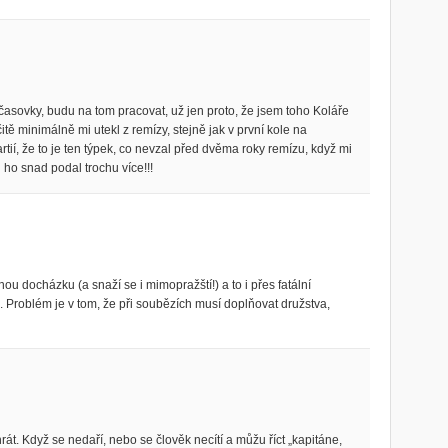
časovky, budu na tom pracovat, už jen proto, že jsem toho Koláře
tě minimálně mi utekl z remízy, stejně jak v první kole na
tií, že to je ten týpek, co nevzal před dvěma roky remízu, když mi
 ho snad podal trochu více!!!
u docházku (a snaží se i mimopražští!) a to i přes fatální
 Problém je v tom, že při soubězích musí doplňovat družstva,
rát. Když se nedaří, nebo se člověk necítí a můžu říct „kapitáne,