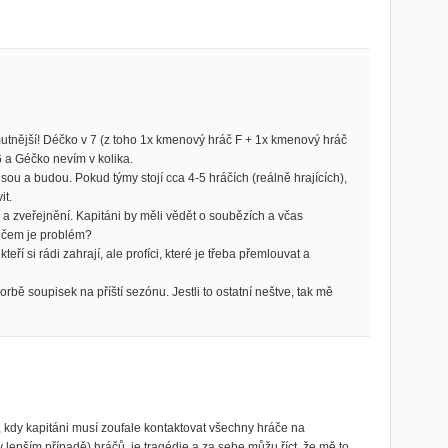
mutnější! Déčko v 7 (z toho 1x kmenový hráč F + 1x kmenový hráč
6 a Géčko nevím v kolika.
ou a budou. Pokud týmy stojí cca 4-5 hráčích (reálně hrajících),
it.
 zveřejnění. Kapitáni by měli vědět o soubězích a včas
v čem je problém?
eří si rádi zahrají, ale profíci, které je třeba přemlouvat a
rbě soupisek na příští sezónu. Jestli to ostatní neštve, tak mě
 kdy kapitáni musí zoufale kontaktovat všechny hráče na
lepším případě) hráčů, je tragédie a za sebe můžu říct, že mě to