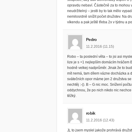
opravdu nebaví. Částečně za to mohou vně
neudržitelný – jestli by to tak mělo vypa
nemilosrdně snížit počet družstev. Na dru
víkendu a pak ještě třeba 2x v týdnu a po
Pedro
11.2.2016 (11.15)
Robo – ta poslední věta – to jsi asi mys
lize je s +1 nejlepším domácím hráčem B
hodně velkej nadprůměr. Jinak že to bu
mít nemá, tam dílem vázne docházka a dí
svátečních opor máme jen 2 družstva se
nechtěj :-(). B – G nic moc. Snížení počtu
oddychnou, že po nich nikdo nic nechce 
těžký.
robik
11.2.2016 (12.43)
Jj, to jsem myslel jakože prohrává družstv