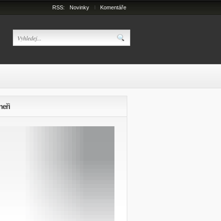
RSS:
Novinky
Komentáře
neři