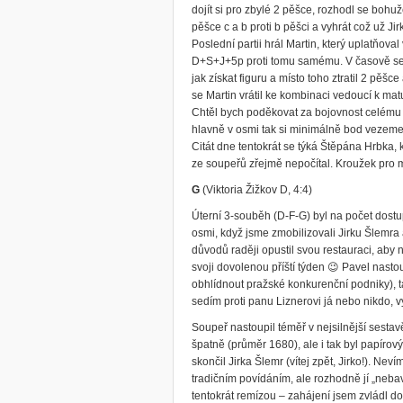
dojít si pro zbylé 2 pěšce, rozhodl se bohužel
pěšce c a b proti b pěšci a vyhrát což už Ji
Poslední partii hrál Martin, který uplatňova
D+S+J+5p proti tomu samému. V časově se M
jak získat figuru a místo toho ztratil 2 pěšc
se Martin vrátil ke kombinaci vedoucí k mat
Chtěl bych poděkovat za bojovnost celému tý
hlavně v osmi tak si minimálně bod vezem
Citát dne tentokrát se týká Štěpána Hrbka, 
ze soupeřů zřejmě nepočítal. Kroužek pro ml
G
(Viktoria Žižkov D, 4:4)
Úterní 3-souběh (D-F-G) byl na počet dostup
osmi, když jsme zmobilizovali Jirku Šlemra
důvodů raději opustil svou restauraci, aby
svoji dovolenou příští týden 😉 Pavel nast
obhlídnout pražské konkurenční podniky), t
sedím proti panu Liznerovi já nebo nikdo, v
Soupeř nastoupil téměř v nejsilnější sestav
špatně (průměr 1680), ale i tak byl papírový
skončil Jirka Šlemr (vítej zpět, Jirko!). Ne
tradičním povídáním, ale rozhodně jí „nebav
tentokrát remízou – zahájení jsem zvládl 