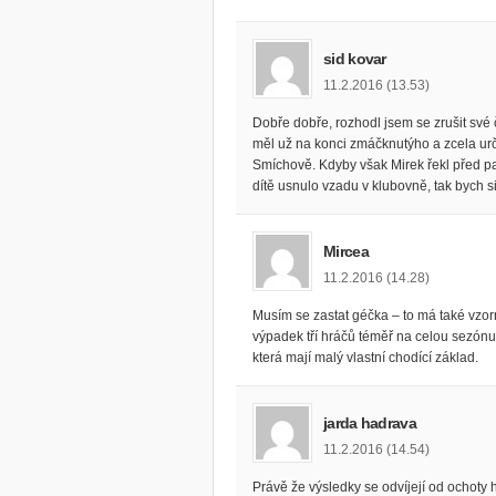
sid kovar
11.2.2016 (13.53)
Dobře dobře, rozhodl jsem se zrušit své 
měl už na konci zmáčknutýho a zcela urči
Smíchově. Kdyby však Mirek řekl před par
dítě usnulo vzadu v klubovně, tak bych si
Mircea
11.2.2016 (14.28)
Musím se zastat géčka – to má také vzorno
výpadek tří hráčů téměř na celou sezónu.
která mají malý vlastní chodící základ.
jarda hadrava
11.2.2016 (14.54)
Právě že výsledky se odvíjejí od ochoty h