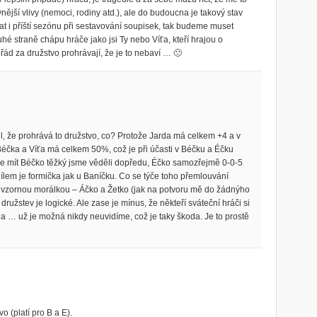
jší vlivy (nemoci, rodiny atd.), ale do budoucna je takový stav
dat i příští sezónu při sestavování soupisek, tak budeme muset
hé straně chápu hráče jako jsi Ty nebo Víťa, kteří hrajou o
řád za družstvo prohrávají, že je to nebaví … 🙁
lel, že prohrává to družstvo, co? Protože Jarda má celkem +4 a v
éčka a Víťa má celkem 50%, což je při účasti v Béčku a Éčku
de mít Béčko těžký jsme věděli dopředu, Éčko samozřejmě 0-0-5
lem je formička jak u Baníčku. Co se týče toho přemlouvání
 vzornou morálkou – Áčko a Žetko (jak na potvoru mě do žádnýho
 družstev je logické. Ale zase je mínus, že někteří sváteční hráči si
a … už je možná nikdy neuvidíme, což je taky škoda. Je to prostě
o (platí pro B a E).