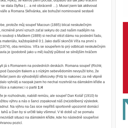
ška, Hykš), se kterou jsem počítal, dopadlo asi tak jako vracení
 se stala čtyřka (… a né obráceně …). Musel jsem tak aktivovat
ováře a Romana Skřivánka, ale bohužel nominované sestavě
ebe, protože můj soupeř Macoun (1885) blical neskutečným
, nicméně první vzruch zaťal sekyru do zad našim nadějím na
souboji s Maškem (1889) si nechal vlézt dámu na poslední řadu,
ta materiálu, každopádně 0:1 Jako další skončili Víťa na první s
1974), oba remízou. Víťa se soupeřem to prý odblicali neskutečným
avla je (podobně jako u mě) každý půlbod se silnějším hráčem
byli já s Romanem na posledních deskách. Romana soupeř (Richtr,
m pod časovým tlakem a s nízkým sebevědomím nevyužil toho, že
řešel jsem do výhodnější střelcovky (Fritz to nakonec za mě vtipně
 dalo vyhrát) a naopak jsem ho nechal rozehrát na dámském křídle a
ěšce a nakonec i o partii
1:4
e je rozhodnuto, nabídl remízu, ale soupeř Dan Kolář (1910) to
amžitou výhru a nás o šanci zopakovat náš (ne)oblíbený výsledek.
dnul. Na výhru na čas sice nepříliš sportovně upozornil domácí
5 tahů a Dan by si určitě taky všimnul. V té době už se pomalu
le nezvládl situaci na dámském křídle, kde ho následně soupeřovi
ohranou pozicí.