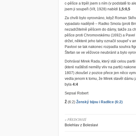
c-pěšce a trpěl jsem s ním (v podstatě to a
jsem ji soupeři (Vít, 1928) nabídl
1,5:0,5
Za chvíli bylo vyrovnáno, když Roman Skřivá
vypadalo nadějně – Radko Smola (proti Brnd
nezadržitelně pěšcem do dámy, takže za chv
pěšce proti Chromovskému (1692) a Pavel K
držel, některé jeho tahy označil soupeř v a
Pavlovi se tak nakonec rozpadla souhra figu
Štefan se ve věžovce neubránil a bylo vyr
Dohrával Mirek Rada, který stál celou partii
(které naštěstí neměly vliv na partii) nakon
1807) zkoušel z pozice přece jen něco vym
vedla jenom k tomu, že Mirek stavěl dámu 
byla
4:4
Sepsal Robert
Ž
(6:2)
Ženský bijou i Radlice (6:2)
« PŘEDCHOZÍ
Bolehlav z Boleslavi