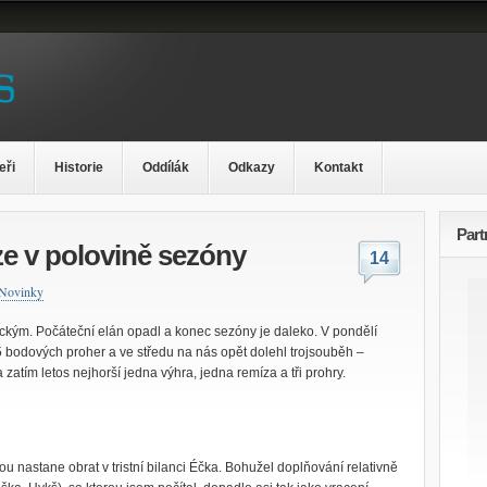
eři
Historie
Oddílák
Odkazy
Kontakt
Part
ze v polovině sezóny
14
Novinky
tickým. Počáteční elán opadl a konec sezóny je daleko. V pondělí
5 bodových proher a ve středu na nás opět dolehl trojsouběh –
zatím letos nejhorší jedna výhra, jedna remíza a tři prohry.
 nastane obrat v tristní bilanci Éčka. Bohužel doplňování relativně