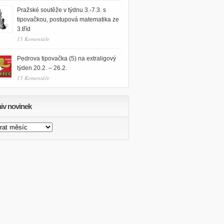
Pražské soutěže v týdnu 3.-7.3. s
tipovačkou, postupová matematika ze
3.tříd
15 Komentáře
Pedrova tipovačka (5) na extraligový
týden 20.2. – 26.2.
15 Komentáře
iv novinek
v
nek