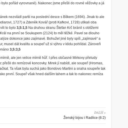
le bylo pořád vyrovnané). Nakonec jsme přešli do rovné věžovky a já
nek nezvládl partii na poslední desce s Bílkem (1694). Jinak to ale
iarovi, 1727) a Zdeněk Kovář (proti Kafkovi, 1728) utíkali oba
íli to bylo
3,5:1,5
Na druhou stranu Štefan Krč bránil s obtížemi
rál na první se Soukupem (2124) to měl těžké. Pavel se dlouho
nalýze dokonce jako zajímavé. Bohužel jiné byly spíš „zajímavé“ a
r, musel dát kvalitu a soupeř už si výhru v klidu pohlídal. Zároveň
ovnáno
3,5:3,5
 mírně, ale jen velice mírně hůř. I přes občasné Mirkovy přeludy
ec přešli do remízové koncovky. Mirek jí nabídl, ale soupeř (Hromas,
ačkat. Ta však byla suchá jako Bondovo Martini a snaha soupeře tak
jako první. Soupeř však hned dalším tahem a tak to nakonec remíza
DALŠÍ »
Ženský bijou i Radlice (6:2)