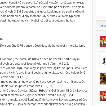
působí konejšivě na psychiku
) působil v našem družstvu tentokrát
ovce soupeře přehrál a dostál se k vyhrané pozici, kterou po delším
ědčivě vyhrál
2:6
Soupeřův zástupce kapitána si po partii stěžoval,
i jenom nepřehlédl vtipný moment, kdy si Mirek ve svém typickém
e vlastního (nakonec vyhrávajícího) pěšce a potom si ho tam
OBL
la
díky souběhu DFG pouze v šesti lidu, ale bojovnost a morálku jsme
( Drahorád ) mě dostal do úzkých hned na začátku partie kdy mi
al bych, ale známosti jsou někdy i proti Vám… 0,5-2,5.
jeho“ variantu Dg4, mohla by se jmenovat Dg4?!. Soupeř ( Jirsa ) sice
y zrovna k výhře a ve finální pozici engine ukazoval něco kolem 54,6
Petrovi sedí…:) 1,5-2,5.
e znovu pohne a hnulo se až po časovce bohužel ne v náš prospěch
podlehla své soupeřce ( Modrová )… 1,5-3,5.
t smírně zápas Davida ( Štěpán Hrbek ) s Goliášem ( Uličný ), kdy sice
 tomu samému, ale k výhře cestička nevedla nikudy… 2:4.
lovském gambitu s obětí koně na f7 do koncovky kdy prosazoval pěšce
 b+c a střelci. Jirka se nemohl rozhodnout kdy pěšce h a g opustit a