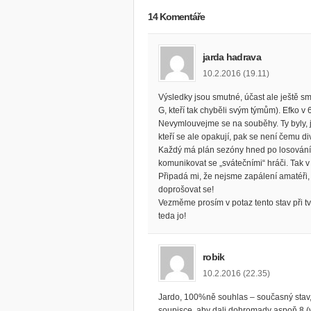
14 Komentáře
jarda hadrava
10.2.2016 (19.11)
Výsledky jsou smutné, účast ale ještě s
G, kteří tak chyběli svým týmům). Efko v 
Nevymlouvejme se na souběhy. Ty byly, js
kteří se ale opakují, pak se není čemu div
Každý má plán sezóny hned po losování a
komunikovat se „svátečními“ hráči. Tak 
Připadá mi, že nejsme zapálení amatéři, kt
doprošovat se!
Vezměme prosím v potaz tento stav při tvo
teda jo!
robik
10.2.2016 (22.35)
Jardo, 100%ně souhlas – současný stav,
soupisce, aby dali dohromady aspoň 8 (v 