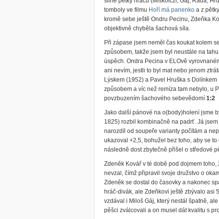
silné pětky hráčů (Miskolczi, Gáj, Rada, Hru
tomboly ve filmu
Hoří má panenko
a z pětky
kromě sebe ještě Ondru Pecinu, Zdeňka K
objektivně chyběla šachová síla.
Při zápase jsem neměl čas koukat kolem s
způsobem, takže jsem byl neustále na tahu
úspěch. Ondra Pecina v ELOvě vyrovnaném 
ani nevím, jestli to byl mat nebo jenom ztrá
Lýskem (1952) a Pavel Hruška s Dolínkem (
způsobem a víc než remíza tam nebylo, u P
povzbuzením šachového sebevědomí
1:2
Jako další pánové na o(body)holení jsme 
1825) rozbil kombinačně na padrť. Já jse
narozdíl od soupeře varianty počítám a nep
ukazoval +2,5, bohužel bez toho, aby se to
následně dost zbytečně přišel o středové p
Zdeněk Kovář v té době pod dojmem toho, ž
nevzal, čímž připravil svoje družstvo o ok
Zdeněk se dostal do časovky a nakonec spa
hráč-divák, ale Zdeňkovi ještě zbývalo asi 
vzdával i Miloš Gáj, který nestál špatně, a
pěšci zválcovali a on musel dát kvalitu s pr