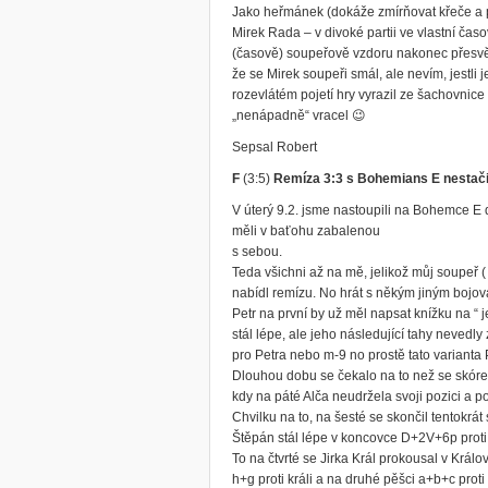
Jako heřmánek (
dokáže zmírňovat křeče a 
Mirek Rada – v divoké partii ve vlastní čas
(časově) soupeřově vzdoru nakonec přesv
že se Mirek soupeři smál, ale nevím, jestl
rozevlátém pojetí hry vyrazil ze šachovnic
„nenápadně“ vracel 😉
Sepsal Robert
F
(3:5)
Remíza 3:3 s Bohemians E nestači
V úterý 9.2. jsme nastoupili na Bohemce E 
měli v baťohu zabalenou
s sebou.
Teda všichni až na mě, jelikož můj soupeř 
nabídl remízu. No hrát s někým jiným bojov
Petr na první by už měl napsat knížku na “ 
stál lépe, ale jeho následující tahy nevedl
pro Petra nebo m-9 no prostě tato varianta 
Dlouhou dobu se čekalo na to než se skór
kdy na páté Alča neudržela svoji pozici a 
Chvilku na to, na šesté se skončil tentokrá
Štěpán stál lépe v koncovce D+2V+6p proti
To na čtvrté se Jirka Král prokousal v Krá
h+g proti králi a na druhé pěšci a+b+c proti