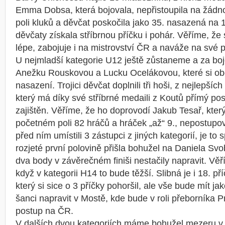
Emma Dobsa, která bojovala, nepřistoupila na žádn
poli kluků a děvčat poskočila jako 35. nasazená na 
děvčaty získala stříbrnou příčku i pohár. Věříme, že 
lépe, zabojuje i na mistrovství ČR a naváže na své 
U nejmladší kategorie U12 ještě zůstaneme a za boj
Anežku Rouskovou a Lucku Ocelákovou, které si obě
nasazení. Trojici děvčat doplnili tři hoši, z nejlepší
který má díky své stříbrné medaili z Koutů přímý po
zajištěn. Věříme, že ho doprovodí Jakub Tesař, který
početném poli 82 hráčů a hráček „až“ 9., nepostupov
před ním umístili 3 zástupci z jiných kategorií, je to 
rozjeté první polovině přišla bohužel na Daniela Svo
dva body v závěrečném finiši nestačily napravit. Věří
když v kategorii H14 to bude těžší. Slibná je i 18.
který si sice o 3 příčky pohoršil, ale vše bude mít ja
šanci napravit v Mostě, kde bude v roli přeborníka 
postup na ČR.
V dalších dvou kategoriích máme bohužel mezeru v 