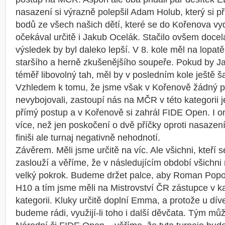
nasazení si výrazně polepšil Adam Holub, který si př
bodů ze všech našich dětí, které se do Kořenova vy
očekával určitě i Jakub Ocelák. Stačilo ovšem docel
výsledek by byl daleko lepší. V 8. kole měl na lopatě 
staršího a herně zkušenějšího soupeře. Pokud by Jak
téměř libovolný tah, měl by v posledním kole ještě š
Vzhledem k tomu, že jsme však v Kořenově žádný 
nevybojovali, zastoupí nás na MČR v této kategorii 
přímý postup a v Kořenově si zahrál FIDE Open. I o
více, než jen poskočení o dvě příčky oproti nasazen
finiši ale turnaj negativně nehodnotí.
Závěrem. Měli jsme určitě na víc. Ale všichni, kteří s
zaslouží a věříme, že v následujícím období všichni 
velký pokrok. Budeme držet palce, aby Roman Popo
H10 a tím jsme měli na Mistrovství ČR zástupce v 
kategorii. Kluky určitě doplní Emma, a protože u dív
budeme rádi, využijí-li toho i další děvčata. Tým můž