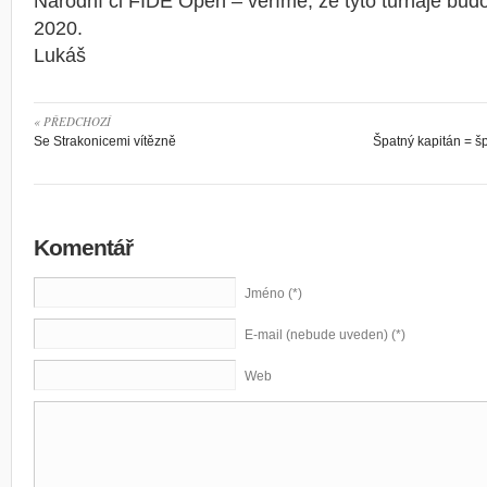
Národní či FIDE Open – věříme, že tyto turnaje bud
2020.
Lukáš
« PŘEDCHOZÍ
Se Strakonicemi vítězně
Špatný kapitán = š
Komentář
Jméno (*)
E-mail (nebude uveden) (*)
Web