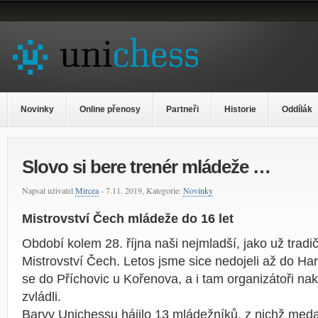
Novinky
Online přenosy
Partneři
Historie
Oddílák
Slovo si bere trenér mládeže …
Napsal uživatel
Mircea
- 7.11. 2019, Kategorie:
Novinky
Mistrovství Čech mládeže do 16 let
Období kolem 28. října naši nejmladší, jako už tradič
Mistrovství Čech. Letos jsme sice nedojeli až do Har
se do Příchovic u Kořenova, a i tam organizátoři na
zvládli.
Barvy Unichessu hájilo 13 mládežníků, z nichž meda