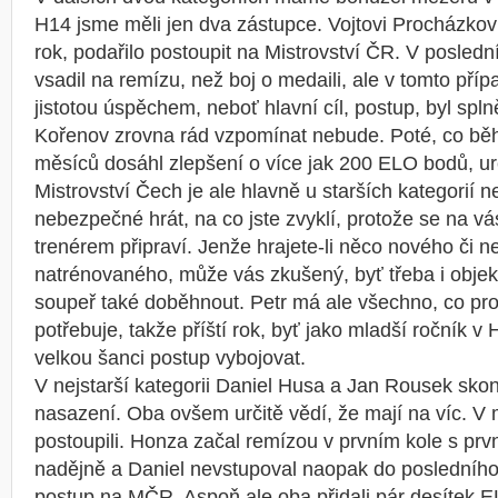
H14 jsme měli jen dva zástupce. Vojtovi Procházkovi
rok, podařilo postoupit na Mistrovství ČR. V poslední
vsadil na remízu, než boj o medaili, ale v tomto příp
jistotou úspěchem, neboť hlavní cíl, postup, byl spl
Kořenov zrovna rád vzpomínat nebude. Poté, co bě
měsíců dosáhl zlepšení o více jak 200 ELO bodů, ur
Mistrovství Čech je ale hlavně u starších kategorií n
nebezpečné hrát, na co jste zvyklí, protože se na vá
trenérem připraví. Jenže hrajete-li něco nového či 
natrénovaného, může vás zkušený, byť třeba i objekt
soupeř také doběhnout. Petr má ale všechno, co pro
potřebuje, takže příští rok, byť jako mladší ročník v 
velkou šanci postup vybojovat.
V nejstarší kategorii Daniel Husa a Jan Rousek skon
nasazení. Oba ovšem určitě vědí, že mají na víc. V
postoupili. Honza začal remízou v prvním kole s p
nadějně a Daniel nevstupoval naopak do posledního
postup na MČR. Aspoň ale oba přidali pár desítek E