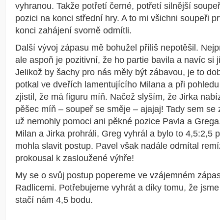
vyhranou. Takže potřetí černé, potřetí silnější soupe
pozici na konci střední hry. A to mi všichni soupeři 
konci zahájení svorně odmítli.
Další vývoj zápasu mě bohužel příliš nepotěšil. Nejp
ale aspoň je pozitivní, že ho partie bavila a navíc si 
Jelikož by šachy pro nás měly být zábavou, je to do
potkal ve dveřích lamentujícího Milana a při pohled
zjistil, že má figuru míň. Načež slyším, že Jirka nab
pěšec míň – soupeř se směje – ajajaj! Tady sem se z
už nemohly pomoci ani pěkné pozice Pavla a Grega.
Milan a Jirka prohráli, Greg vyhrál a bylo to 4,5:2,5
mohla slavit postup. Pavel však nadále odmítal remí
prokousal k zasloužené výhře!
My se o svůj postup popereme ve vzájemném zápas
Radlicemi. Potřebujeme vyhrát a díky tomu, že jsme
stačí nám 4,5 bodu.