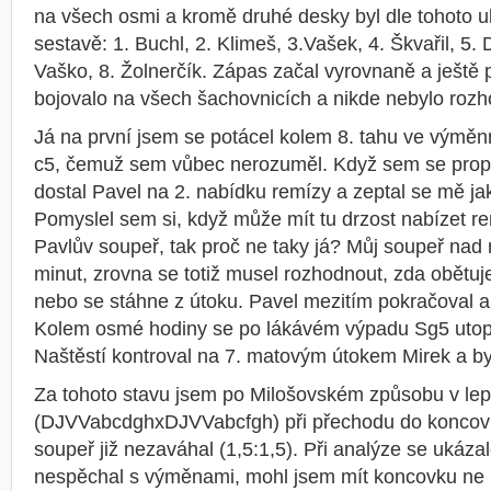
na všech osmi a kromě druhé desky byl dle tohoto u
sestavě: 1. Buchl, 2. Klimeš, 3.Vašek, 4. Škvařil, 5. 
Vaško, 8. Žolnerčík. Zápas začal vyrovnaně a ještě 
bojovalo na všech šachovnicích a nikde nebylo rozh
Já na první jsem se potácel kolem 8. tahu ve výměnné
c5, čemuž sem vůbec nerozuměl. Když sem se propr
dostal Pavel na 2. nabídku remízy a zeptal se mě jak
Pomyslel sem si, když může mít tu drzost nabízet re
Pavlův soupeř, tak proč ne taky já? Můj soupeř nad
minut, zrovna se totiž musel rozhodnout, zda obětuje
nebo se stáhne z útoku. Pavel mezitím pokračoval a
Kolem osmé hodiny se po lákávém výpadu Sg5 utopil
Naštěstí kontroval na 7. matovým útokem Mirek a byl
Za tohoto stavu jsem po Milošovském způsobu v lepš
(DJVVabcdghxDJVVabcfgh) při přechodu do koncovk
soupeř již nezaváhal (1,5:1,5). Při analýze se ukáza
nespěchal s výměnami, mohl jsem mít koncovku ne l