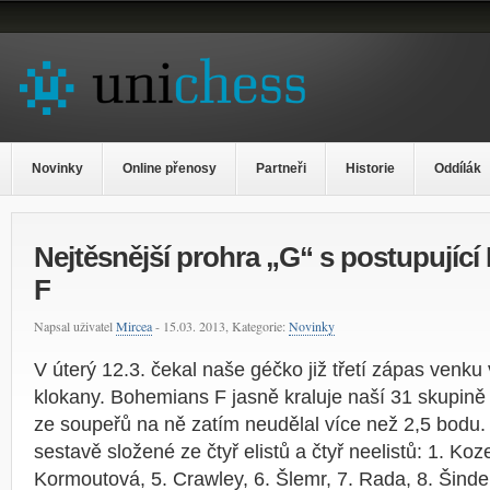
Novinky
Online přenosy
Partneři
Historie
Oddílák
Nejtěsnější prohra „G“ s postupují
F
Napsal uživatel
Mircea
- 15.03. 2013, Kategorie:
Novinky
V úterý 12.3. čekal naše géčko již třetí zápas venku 
klokany. Bohemians F jasně kraluje naší 31 skupině 
ze soupeřů na ně zatím neudělal více než 2,5 bodu. 
sestavě složené ze čtyř elistů a čtyř neelistů: 1. Koze
Kormoutová, 5. Crawley, 6. Šlemr, 7. Rada, 8. Šindel