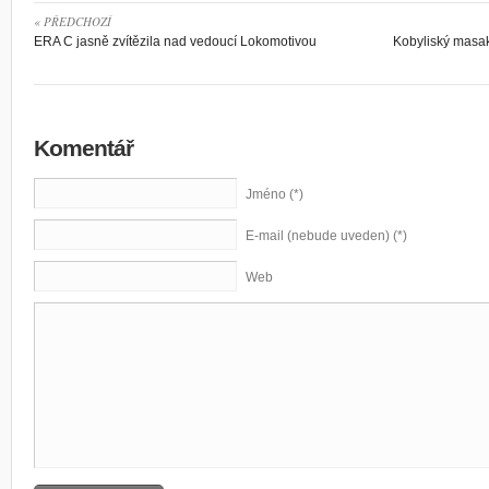
« PŘEDCHOZÍ
ERA C jasně zvítězila nad vedoucí Lokomotivou
Kobyliský masa
Komentář
Jméno (*)
E-mail (nebude uveden) (*)
Web